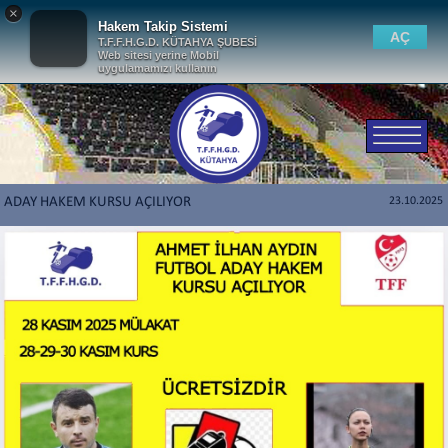
×
Hakem Takip Sistemi
AÇ
T.F.F.H.G.D. KÜTAHYA ŞUBESİ
Web sitesi yerine Mobil
uygulamamızı kullanın
ADAY HAKEM KURSU AÇILIYOR
23.10.2025