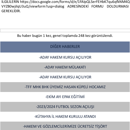
İLGİLİLERİN https://docs.google.com/forms/d/e/1FAIpQLSerFEHbK7qu6qfkNM
VYZB0wjilqU3uQ/viewform?usp=dialog ADRESİNDEKİ FORMU DOLDURMASI
GEREKLİDİR.
Bu haber bugün 1 kez, genel toplamda 248 kez görüntülendi.
DİĞER HABERLER
-ADAY HAKEM KURSU AÇILIYOR
-ADAY HAKEM MÜLAKATI
-ADAY HAKEM KURSU AÇILIYOR
-TFF MHK BHK ÜYEMİZ HASAN KÜPELİ HOCAMIZ
-EKİM AYI EPAK EĞİTİMİ
-2023/2024 FUTBOL SEZON AÇILIŞI
-KÜTAHYA İL HAKEM KURULU ATANDI
-HAKEM VE GÖZLEMCİLERİMİZE ÜCRETSİZ TİŞÖRT