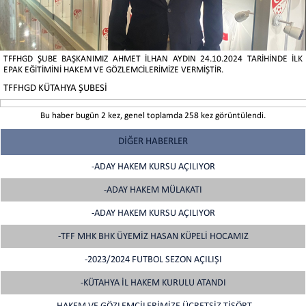
TFFHGD ŞUBE BAŞKANIMIZ AHMET İLHAN AYDIN 24.10.2024 TARİHİNDE İLK
EPAK EĞİTİMİNİ HAKEM VE GÖZLEMCİLERİMİZE VERMİŞTİR.
TFFHGD KÜTAHYA ŞUBESİ
Bu haber bugün 2 kez, genel toplamda 258 kez görüntülendi.
DİĞER HABERLER
-ADAY HAKEM KURSU AÇILIYOR
-ADAY HAKEM MÜLAKATI
-ADAY HAKEM KURSU AÇILIYOR
-TFF MHK BHK ÜYEMİZ HASAN KÜPELİ HOCAMIZ
-2023/2024 FUTBOL SEZON AÇILIŞI
-KÜTAHYA İL HAKEM KURULU ATANDI