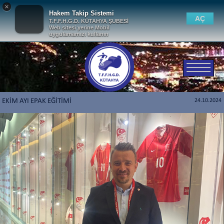
×
Hakem Takip Sistemi
AÇ
T.F.F.H.G.D. KÜTAHYA ŞUBESİ
Web sitesi yerine Mobil
uygulamamızı kullanın
EKİM AYI EPAK EĞİTİMİ
24.10.2024