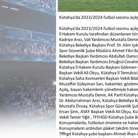
Kütahya'da 2023/2024 futbol sezonu açılışı
Kütahya'da 2023/2024 futbol sezonu açılı
İl Hakem Kurulu tarafından düzenlenen tör
Kadriye Arıcı, Vali Yardımcısı Mustafa Demir,
Kütahya Belediye Başkanı Prof. Dr. Alim Iş
Spor Güvenlik Şube Müdürü Ahmet Fikri Bar
Belediye Başkan Yardımcısı Abdullah Damcı
Belediye Başkan Yardımcısı Ertuğrul Cevah
Kütahya İl Hakem Kurulu Başkanı Gökmen C
Başkan Vekili Ali Okçu, Kütahya İl Temsilci
Kütahya Saha Komserleri Başkan Vekili Bila
Muzaffer Süleyman Sarı, hakemler, gözlemcil
Açılış, bayan hakemlerin yönetimiyle hakem
Yardımcısı Mustafa Demir, AK Parti Kütahya 
Dr. Abdurrahman Arıcı, Kütahya Belediye Baş
Mustafa Önsay, Kütahya Spor Güvenlik Şub
Ercan Şirin, ASKF Başkan Vekili Ali Okçu, K
Vekili Tamer Yiğit , TFFHGD Kütahya Şube 
Konuşmalarda, futbolun önemine ve hakemli
Konuşmaların ardından plaket takdim tören
Tffhgd Kütahya şube başkanı Ahmet ilhan