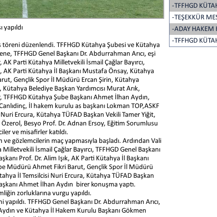
-TFFHGD KÜTA
-TEŞEKKÜR ME
 yapıldı
-ADAY HAKEM 
-TFFHGD KÜTA
ş töreni düzenlendi. TFFHGD Kütahya Şubesi ve Kütahya
ene, TFFHGD Genel Başkanı Dr. Abdurrahman Arıcı, eşi
 AK Parti Kütahya Milletvekili İsmail Çağlar Bayırcı,
ık, AK Parti Kütahya İl Başkanı Mustafa Önsay, Kütahya
ut, Gençlik Spor İl Müdürü Ercan Şirin, Kütahya
, Kütahya Belediye Başkan Yardımcısı Murat Arık,
ir, TFFHGD Kütahya Şube Başkanı Ahmet İlhan Aydın,
anlıdinç, İl hakem kurulu as başkanı Lokman TOP,ASKF
si Nuri Ercura, Kütahya TÜFAD Başkan Vekili Tamer Yiğit,
l Özerol, Besyo Prof. Dr. Adnan Ersoy, Eğitim Sorumlusu
er ve misafirler katıldı.
 ve gözlemcilerin maç yapmasıyla başladı. Ardından Vali
Milletvekili İsmail Çağlar Bayırcı, TFFHGD Genel Başkanı
kanı Prof. Dr. Alim Işık, AK Parti Kütahya İl Başkanı
e Müdürü Ahmet Fikri Barut, Gençlik Spor İl Müdürü
ütahya İl Temsilcisi Nuri Ercura, Kütahya TÜFAD Başkan
Başkanı Ahmet İlhan Aydın birer konuşma yaptı.
ğin zorluklarına vurgu yapıldı.
i yapıldı. TFFHGD Genel Başkanı Dr. Abdurrahman Arıcı,
 Aydın ve Kütahya İl Hakem Kurulu Başkanı Gökmen