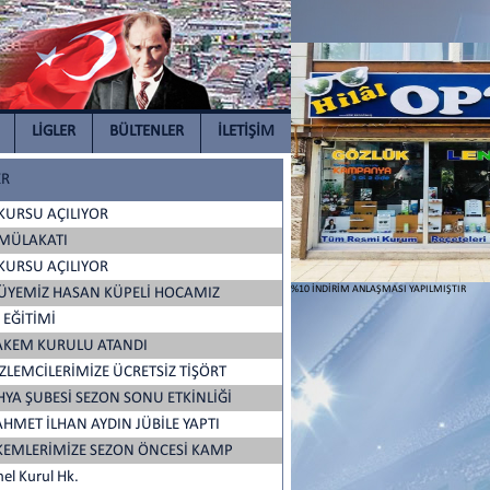
LİGLER
BÜLTENLER
İLETİŞİM
ER
KURSU AÇILIYOR
MÜLAKATI
KURSU AÇILIYOR
%10 İNDİRİM ANLAŞMASI YAPILMIŞTIR
 ÜYEMİZ HASAN KÜPELİ HOCAMIZ
 EĞİTİMİ
HAKEM KURULU ATANDI
LEMCİLERİMİZE ÜCRETSİZ TİŞÖRT
YA ŞUBESİ SEZON SONU ETKİNLİĞİ
HMET İLHAN AYDIN JÜBİLE YAPTI
EMLERİMİZE SEZON ÖNCESİ KAMP
el Kurul Hk.