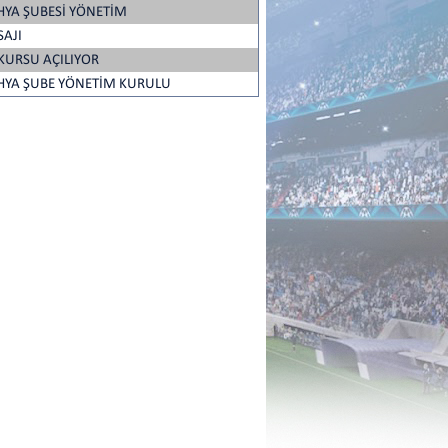
HYA ŞUBESİ YÖNETİM
SAJI
KURSU AÇILIYOR
HYA ŞUBE YÖNETİM KURULU