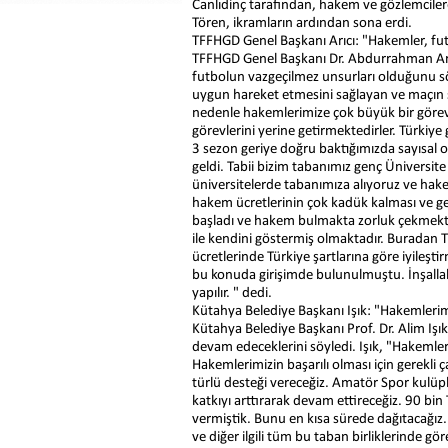
Canlıdinç tarafından, hakem ve gözlemcilere
Tören, ikramların ardından sona erdi.
TFFHGD Genel Başkanı Arıcı: "Hakemler, fut
TFFHGD Genel Başkanı Dr. Abdurrahman Arıc
futbolun vazgeçilmez unsurları olduğunu sö
uygun hareket etmesini sağlayan ve maçın sağl
nedenle hakemlerimize çok büyük bir görev 
görevlerini yerine getirmektedirler. Türkiy
3 sezon geriye doğru baktığımızda sayısal
geldi. Tabii bizim tabanımız genç Üniversite ö
üniversitelerde tabanımıza alıyoruz ve hak
hakem ücretlerinin çok kadük kalması ve g
başladı ve hakem bulmakta zorluk çekmektey
ile kendini göstermiş olmaktadır. Buradan
ücretlerinde Türkiye şartlarına göre iyileşt
bu konuda girişimde bulunulmuştu. İnşallah
yapılır. " dedi.
Kütahya Belediye Başkanı Işık: "Hakemler
Kütahya Belediye Başkanı Prof. Dr. Alim I
devam edeceklerini söyledi. Işık, "Hakemler
Hakemlerimizin başarılı olması için gerekl
türlü desteği vereceğiz. Amatör Spor kulüpl
katkıyı arttırarak devam ettireceğiz. 90 bin
vermiştik. Bunu en kısa sürede dağıtacağız
ve diğer ilgili tüm bu taban birliklerinde 