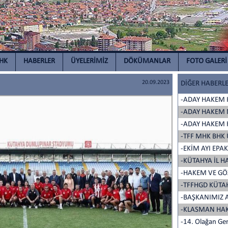
İHK
HABERLER
ÜYELERİMİZ
DÖKÜMANLAR
FOTO GALERİ
20.09.2023
DİĞER HABERL
-ADAY HAKEM 
-ADAY HAKEM 
-ADAY HAKEM 
-TFF MHK BHK
-EKİM AYI EPAK
-KÜTAHYA İL 
-HAKEM VE GÖZ
-TFFHGD KÜTAH
-BAŞKANIMIZ A
-KLASMAN HAK
-14. Olağan Gen