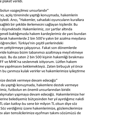
 plaket verildi.
bolun vazgeçilmez unsurlarıdır"
ı, açılış töreninde yaptığı konuşmada, hakemlerin
yledi. Arıcı, "Hakemler, sahadaki oyuncuların kurallara
ıklı bir şekilde ilerlemesini sağlayan kişilerdir. Bu
düşmektedir. Hakemlerimiz, zor şartlar altında
e geneli baktığımızda hakem kardeşlerimiz de yani bundan
 olarak hakemlerde 2 bin 500'e yakın bir azalma meydana
ğrencileri. Türkiye'nin çeşitli yerlerindeki
em yetiştirmeye çalışıyoruz. Fakat son dönemlerde
eride kalması bizim tabanımızı azaltmaya meyil etmeye
iz. Bu da zaten 2 bin 500 kişinin hakemliği bırakması
 TFF ve MHK'na seslenmek istiyorum. Lütfen hakem
irme yapılmasını beklemekteyiz. Zaten birbuçuk yıl önce
 bu çarımıza kulak verirler ve hakemlerimize iyileştirme
imize destek vermeye devam edeceğiz"
şık da yaptığı konuşmada, hakemlere destek vermeye
imiz, futbolun en önemli unsurlarından biridir.
i çalışmaları yapmaya devam edeceğiz. Hakemlerimize her
erine belediyemiz bütçesinden her yıl ayırdığımız nakdi
 TL olan katkıyı bu sene bir milyon TL olsun diye söz
. Söz verdiğimiz üzere hakemlerimize, gözlemcilerimize
görev alan temsilcilerimize eşofman takımı sözümüzü de