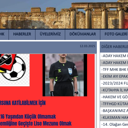
İHK
HABERLER
ÜYELERİMİZ
DÖKÜMANLAR
FOTO GALERİ
12.03.2025
DİĞER HABERL
-ADAY HAKEM 
-ADAY HAKEM 
-TFF MHK BHK
-EKİM AYI EPAK
-2023/2024 FU
-KÜTAHYA İL 
-HAKEM VE GÖZ
-TFFHGD KÜTAH
-BAŞKANIMIZ A
-KLASMAN HAK
-14. Olağan Gen