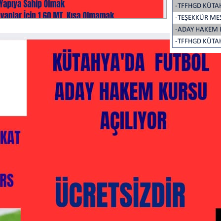
-TFFHGD KÜTA
-TEŞEKKÜR ME
-ADAY HAKEM 
-TFFHGD KÜTA