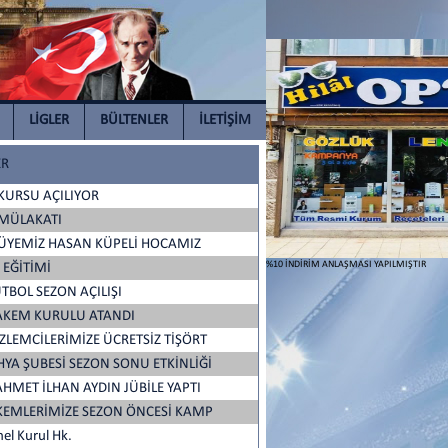
LİGLER
BÜLTENLER
İLETİŞİM
ER
KURSU AÇILIYOR
MÜLAKATI
 ÜYEMİZ HASAN KÜPELİ HOCAMIZ
%10 İNDİRİM ANLAŞMASI YAPILMIŞTIR
 EĞİTİMİ
TBOL SEZON AÇILIŞI
HAKEM KURULU ATANDI
LEMCİLERİMİZE ÜCRETSİZ TİŞÖRT
YA ŞUBESİ SEZON SONU ETKİNLİĞİ
HMET İLHAN AYDIN JÜBİLE YAPTI
EMLERİMİZE SEZON ÖNCESİ KAMP
el Kurul Hk.