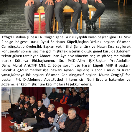
Tffhgd Kütahya şubesi 14. Olağan genel kurulu yapıldı.Divan başkanlığını TFF Mhk
2.bölge bölgesel kurul üyesi Sn.Hasan Küpeli,Başkan Yrd.İhk başkanı Gökmen
Canlıdinç,katip üyeler,İhk Başkan vekili Bilal Şahantürk ve Hasan Kısa seçilerek
konuşmalar sonrası seçime gidilmiştir.Tek listenin olduğu genel kurulda 3.dönem
tekrar güven tazeleyen Ahmet İlhan Aydın ve yönetimi seçilmiştir.Seçime misafir
olarak Kütahya Bld.başkanımız Sn. Prf.Dr.Alim IŞIK,Başkan Yrd.Abdullah
Damcı,Murat Arık,TFF Mhk 2. Bölge sorumlusu Hasan küpeli ,MHP il başkanı
Selçuk Alıç,MHP merkez ilçe başkanı Ayhan Toy,Gençlik spor il müdürü Turan
yavuz,Kütahya İhk başkanı Gökmen Canlıdinç,Askf başkanı Murat Cengiz,Tüfad
başkanı Prf. Dr.Mehmet Acet,Futbol il temsilcisi Nuri Ercura hakemler ve
gözlemciler katılmıştır. Tüm katılımcılara teşekkür ederiz.