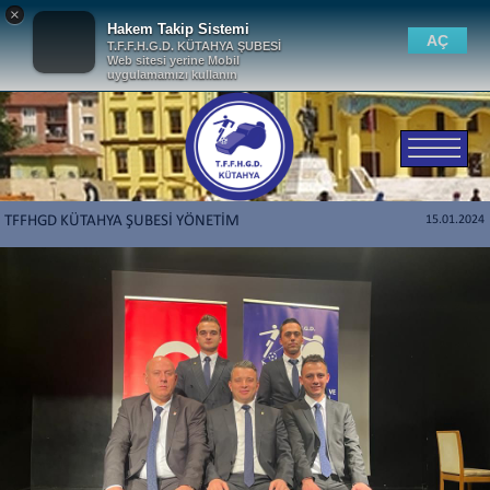
×
Hakem Takip Sistemi
AÇ
T.F.F.H.G.D. KÜTAHYA ŞUBESİ
Web sitesi yerine Mobil
uygulamamızı kullanın
TFFHGD KÜTAHYA ŞUBESİ YÖNETİM
15.01.2024