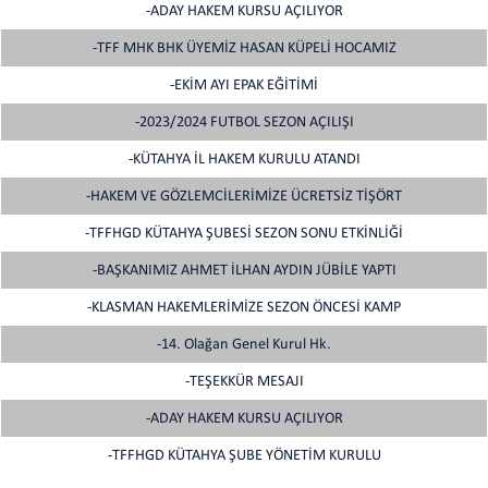
-ADAY HAKEM KURSU AÇILIYOR
-TFF MHK BHK ÜYEMİZ HASAN KÜPELİ HOCAMIZ
-EKİM AYI EPAK EĞİTİMİ
-2023/2024 FUTBOL SEZON AÇILIŞI
-KÜTAHYA İL HAKEM KURULU ATANDI
-HAKEM VE GÖZLEMCİLERİMİZE ÜCRETSİZ TİŞÖRT
-TFFHGD KÜTAHYA ŞUBESİ SEZON SONU ETKİNLİĞİ
-BAŞKANIMIZ AHMET İLHAN AYDIN JÜBİLE YAPTI
-KLASMAN HAKEMLERİMİZE SEZON ÖNCESİ KAMP
-14. Olağan Genel Kurul Hk.
-TEŞEKKÜR MESAJI
-ADAY HAKEM KURSU AÇILIYOR
-TFFHGD KÜTAHYA ŞUBE YÖNETİM KURULU