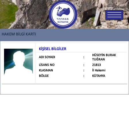
HAKEM BİLGİ KARTI
KİŞİSEL BİLGİLER
HÜSEYİN BURAK
ADI SOYADI
:
TUĞRAN
LİSANS NO
:
21813
KLASMAN
:
İl Hakemi
BÖLGE
:
KÜTAHYA